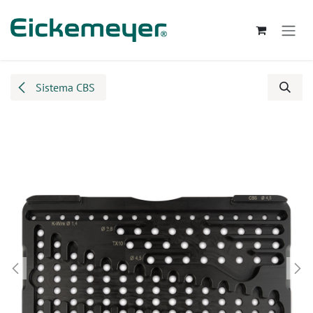
Passa al contenuto
Sistema CBS