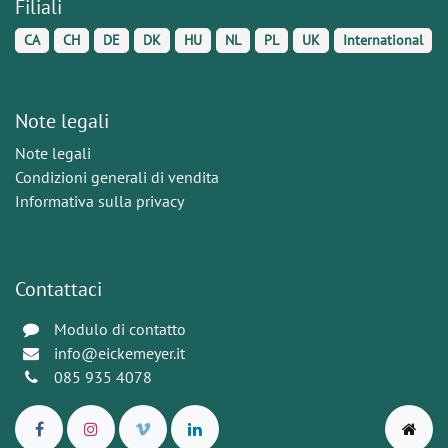
Filiali
CA
CH
DE
DK
HU
NL
PL
UK
International
Note legali
Note legali
Condizioni generali di vendita
Informativa sulla privacy
Contattaci
Modulo di contatto
info@eickemeyer.it
085 935 4078