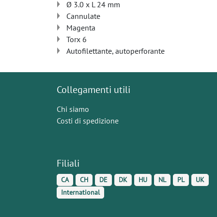
Ø 3.0 x L 24 mm
Cannulate
Magenta
Torx 6
Autofilettante, autoperforante
Collegamenti utili
Chi siamo
Costi di spedizione
Filiali
CA
CH
DE
DK
HU
NL
PL
UK
International