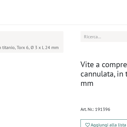
tti
Seminari
Assistenza
 titanio, Torx 6, Ø 3 x L 24 mm
Vite a compre
cannulata, in t
mm
Art. Nr.:
191396
Aggiungi alla lista