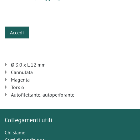
​
Accedi
Ø 3.0 x L 12 mm
Cannulata
Magenta
Torx 6
Autofilettante, autoperforante
Collegamenti utili
Chi siamo
Costi di spedizione