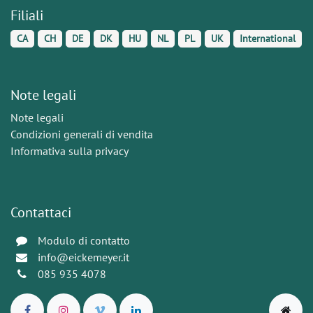
Filiali
CA
CH
DE
DK
HU
NL
PL
UK
International
Note legali
Note legali
Condizioni generali di vendita
Informativa sulla privacy
Contattaci
Modulo di contatto
info@eickemeyer.it
085 935 4078