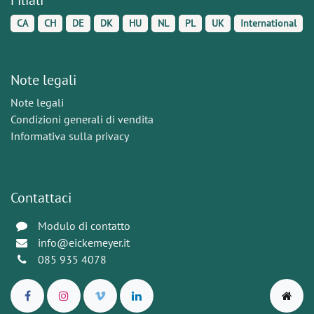
CA
CH
DE
DK
HU
NL
PL
UK
International
Note legali
Note legali
Condizioni generali di vendita
Informativa sulla privacy
Contattaci
Modulo di contatto
info@eickemeyer.it
085 935 4078