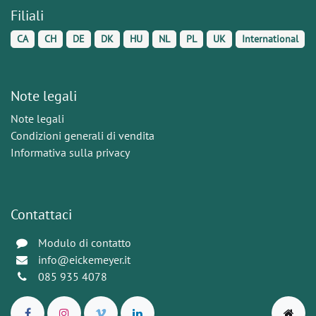
Filiali
CA
CH
DE
DK
HU
NL
PL
UK
International
Note legali
Note legali
Condizioni generali di vendita
Informativa sulla privacy
Contattaci
Modulo di contatto
info@eickemeyer.it
085 935 4078