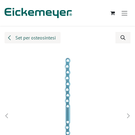
Passa al contenuto
Set per osteosintesi