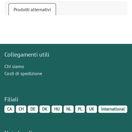
Prodotti alternativi
Collegamenti utili
Chi siamo
Costi di spedizione
Filiali
CA
CH
DE
DK
HU
NL
PL
UK
International