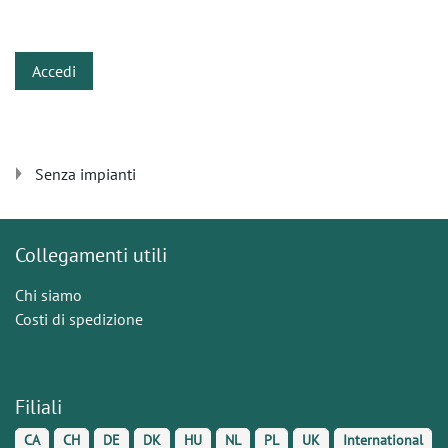
​
Accedi
Senza impianti
Collegamenti utili
Chi siamo
Costi di spedizione
Filiali
CA
CH
DE
DK
HU
NL
PL
UK
International