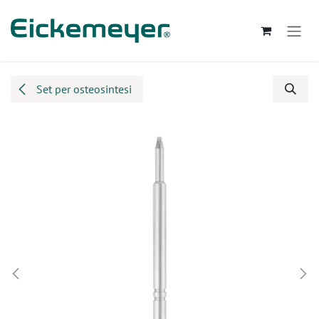
Passa al contenuto
Set per osteosintesi