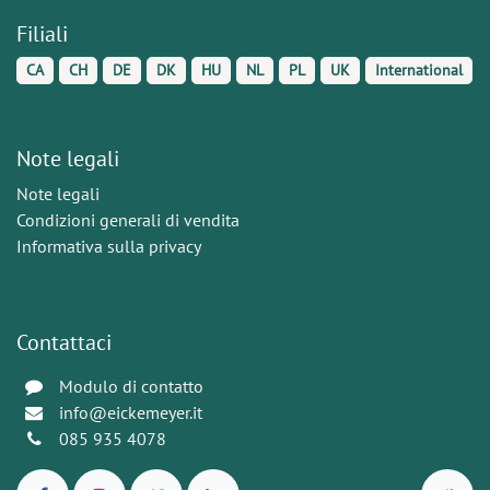
Filiali
CA
CH
DE
DK
HU
NL
PL
UK
International
Note legali
Note legali
Condizioni generali di vendita
Informativa sulla privacy
Contattaci
Modulo di contatto
info@eickemeyer.it
085 935 4078