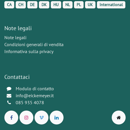
CA
CH
DE
DK
HU
NL
PL
UK
International
Note legali
Note legali
Condizioni generali di vendita
Informativa sulla privacy
Contattaci
Modulo di contatto
info@eickemeyer.it
085 935 4078