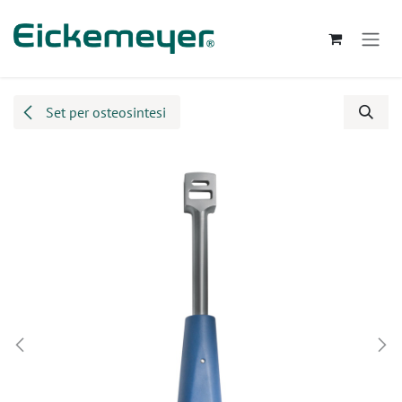
Passa al contenuto
Set per osteosintesi