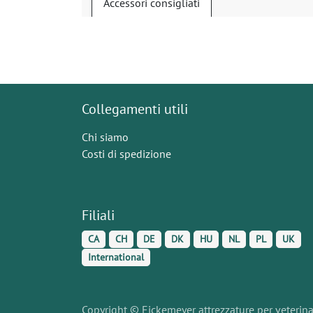
Accessori consigliati
Collegamenti utili
Chi siamo
Costi di spedizione
Filiali
CA
CH
DE
DK
HU
NL
PL
UK
International
Copyright © Eickemeyer attrezzature per veterinari