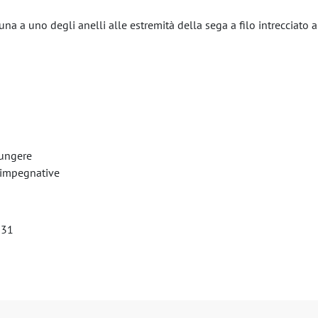
a a uno degli anelli alle estremità della sega a filo intrecciato a 
iungere
e impegnative
331