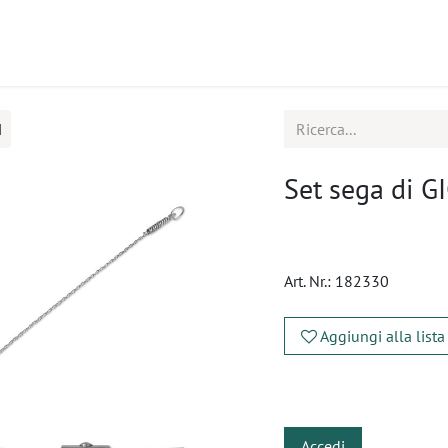
tti
Seminari
Assistenza
I
Set sega di G
Art. Nr.:
182330
Aggiungi alla lista
​
Accedi