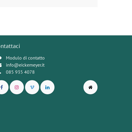
ntattaci
Modulo di contatto
info@eickemeyer.it
085 935 4078