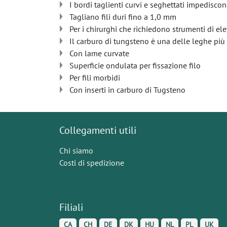
I bordi taglienti curvi e seghettati impedisco
Tagliano fili duri fino a 1,0 mm
Per i chirurghi che richiedono strumenti di el
Il carburo di tungsteno è una delle leghe più 
Con lame curvate
Superficie ondulata per fissazione filo
Per fili morbidi
Con inserti in carburo di Tugsteno
Collegamenti utili
Chi siamo
Costi di spedizione
Filiali
CA
CH
DE
DK
HU
NL
PL
UK