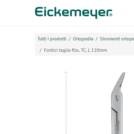
Passa al contenuto
Prodo
Tutti i prodotti
Ortopedia
Strumenti ortope
Forbici taglia filo, TC, L 120mm