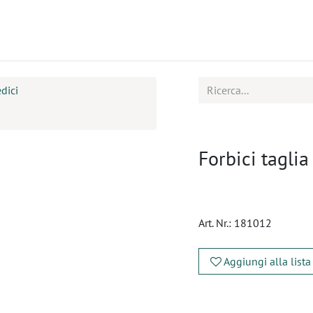
tti
Seminari
Assistenza
dici
Forbici taglia
Art. Nr.:
181012
Aggiungi alla lista
​