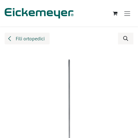
Passa al contenuto
Fili ortopedici