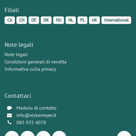
Filiali
CA
CH
DE
DK
HU
NL
PL
UK
International
Note legali
Note legali
Condizioni generali di vendita
Informativa sulla privacy
Contattaci
Modulo di contatto
info@eickemeyer.it
085 935 4078