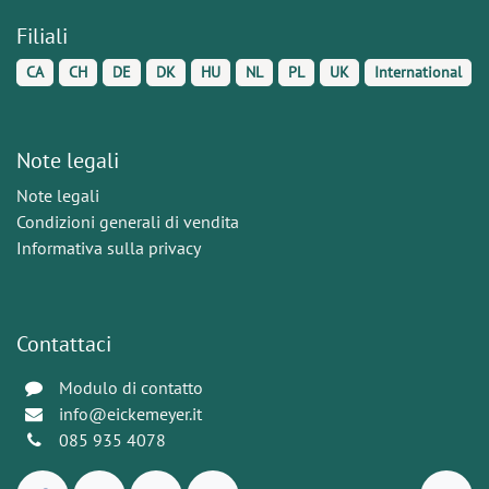
Filiali
CA
CH
DE
DK
HU
NL
PL
UK
International
Note legali
Note legali
Condizioni generali di vendita
Informativa sulla privacy
Contattaci
Modulo di contatto
info@eickemeyer.it
085 935 4078