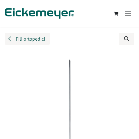
Passa al contenuto
Fili ortopedici