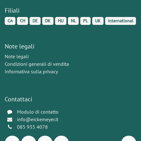
Filiali
CA
CH
DE
DK
HU
NL
PL
UK
International
Note legali
Note legali
Condizioni generali di vendita
Informativa sulla privacy
Contattaci
Modulo di contatto
info@eickemeyer.it
085 935 4078