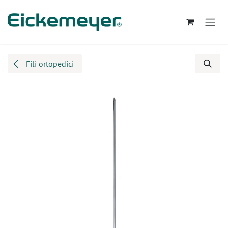
Passa al contenuto
Fili ortopedici