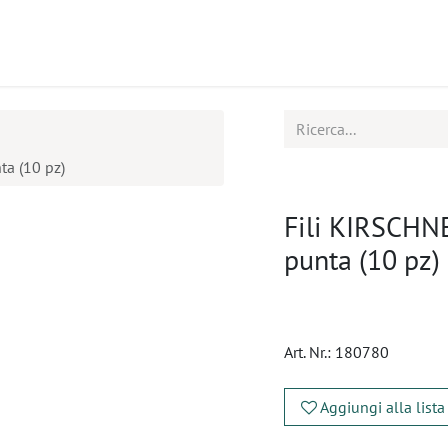
tti
Seminari
Assistenza
a (10 pz)
Fili KIRSCHN
punta (10 pz)
Art. Nr.:
180780
Aggiungi alla lista