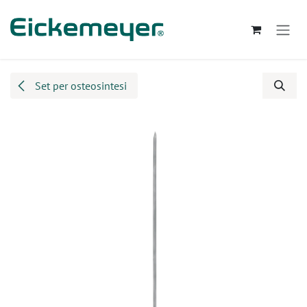
Passa al contenuto
Set per osteosintesi