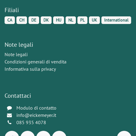
Filiali
CA
CH
DE
DK
HU
NL
PL
UK
International
Note legali
Note legali
Condizioni generali di vendita
Informativa sulla privacy
Contattaci
Modulo di contatto
info@eickemeyer.it
085 935 4078