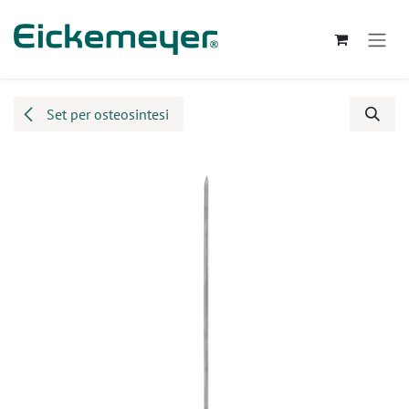
Passa al contenuto
Set per osteosintesi