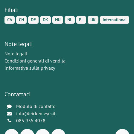
Filiali
CA
CH
DE
DK
HU
NL
PL
UK
International
Note legali
Note legali
Condizioni generali di vendita
Informativa sulla privacy
Contattaci
Modulo di contatto
info@eickemeyer.it
085 935 4078