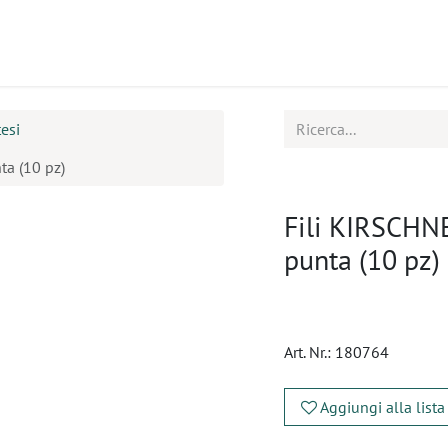
tti
Seminari
Assistenza
esi
a (10 pz)
Fili KIRSCHN
punta (10 pz)
Art. Nr.:
180764
Aggiungi alla lista