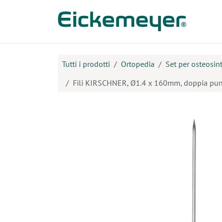
Passa al contenuto
Prodo
Tutti i prodotti
Ortopedia
Set per osteosint
Fili KIRSCHNER, Ø1.4 x 160mm, doppia punt