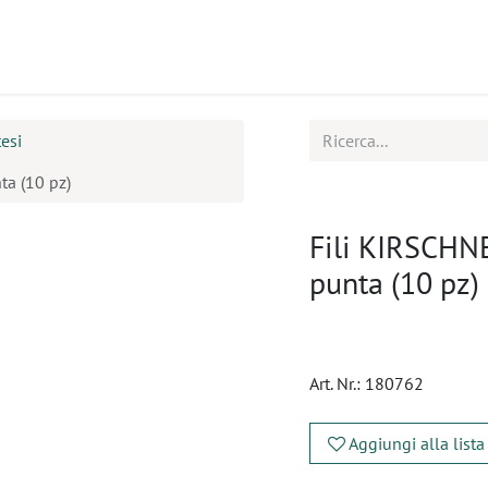
tti
Seminari
Assistenza
esi
a (10 pz)
Fili KIRSCHN
punta (10 pz)
Art. Nr.:
180762
Aggiungi alla lista