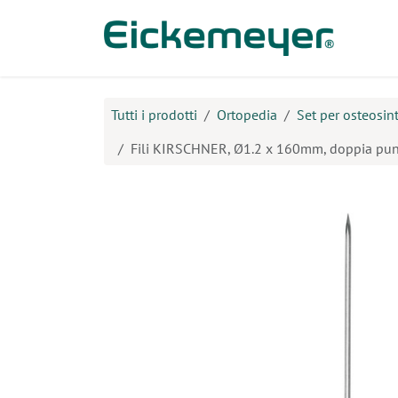
Passa al contenuto
Prodo
Tutti i prodotti
Ortopedia
Set per osteosint
Fili KIRSCHNER, Ø1.2 x 160mm, doppia punt