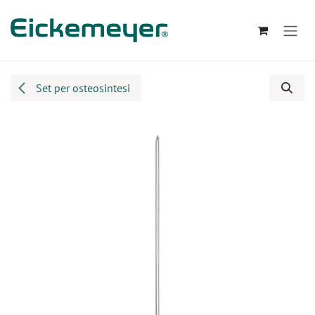
Passa al contenuto
Set per osteosintesi