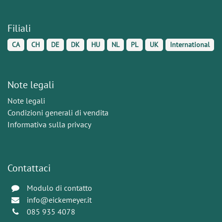
Filiali
CA
CH
DE
DK
HU
NL
PL
UK
International
Note legali
Note legali
Condizioni generali di vendita
Informativa sulla privacy
Contattaci
Modulo di contatto
info@eickemeyer.it
085 935 4078