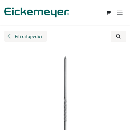
Passa al contenuto
Fili ortopedici