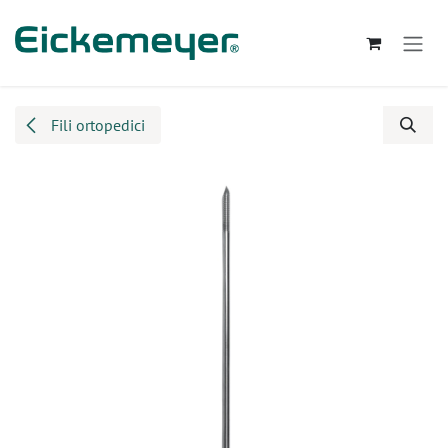
Passa al contenuto
Fili ortopedici