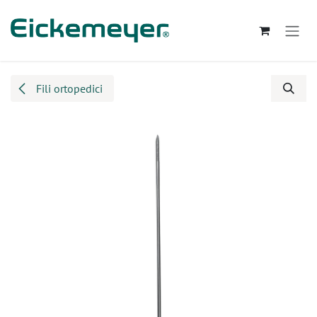
Passa al contenuto
Fili ortopedici