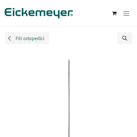
Passa al contenuto
Fili ortopedici