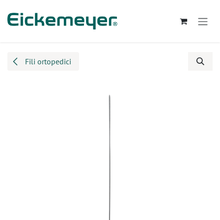
Passa al contenuto
Fili ortopedici