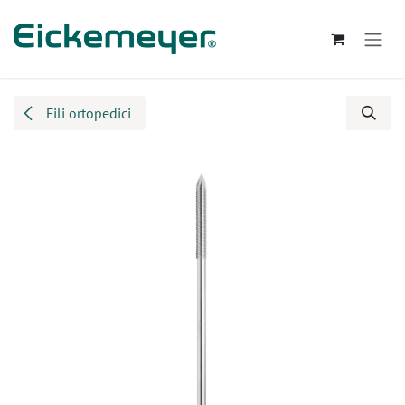
Passa al contenuto
Fili ortopedici