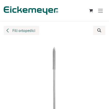
Passa al contenuto
Fili ortopedici