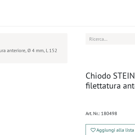
tti
Seminari
Assistenza
ura anteriore, Ø 4 mm, L 152
Chiodo STEIN
filettatura a
Art. Nr.:
180498
Aggiungi alla lista