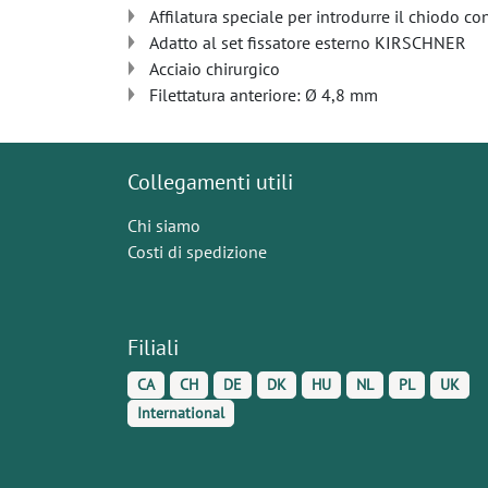
Affilatura speciale per introdurre il chiodo con
Adatto al set fissatore esterno KIRSCHNER
Acciaio chirurgico
Filettatura anteriore: Ø 4,8 mm
Collegamenti utili
Chi siamo
Costi di spedizione
Filiali
CA
CH
DE
DK
HU
NL
PL
UK
International