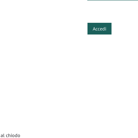
​
Accedi
 al chiodo