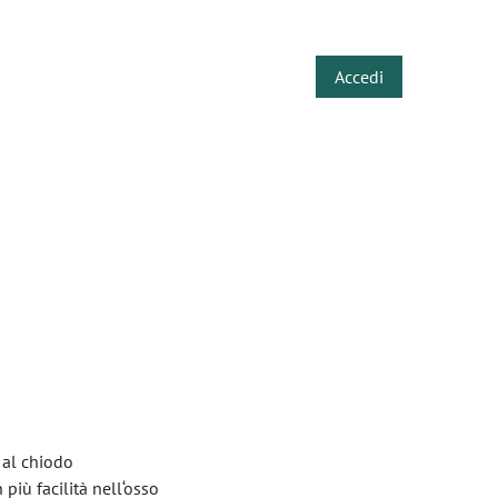
​
Accedi
 al chiodo
 più facilità nell‘osso