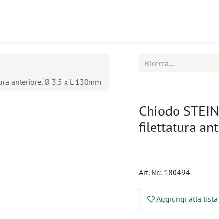
tti
Seminari
Assistenza
ura anteriore, Ø 3.5 x L 130mm
Chiodo STEIN
filettatura an
Art. Nr.:
180494
Aggiungi alla lista