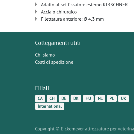
Adatto al set fissatore esterno KIRSCHNER
Acciaio chirurgico
Filettatura anteriore: Ø 4,3 mm
Collegamenti utili
Chi siamo
Costi di spedizione
Filiali
CA
CH
DE
DK
HU
NL
PL
UK
International
Copyright © Eickemeyer attrezzature per veterinari