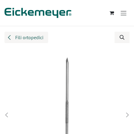
Passa al contenuto
Fili ortopedici