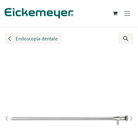
Passa al contenuto
Endoscopia dentale