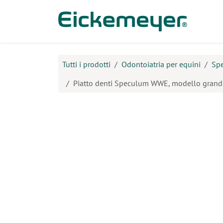
Passa al contenuto
Prodo
Tutti i prodotti
Odontoiatria per equini
Spe
Piatto denti Speculum WWE, modello grand