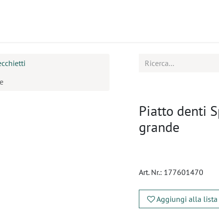
tti
Seminari
Assistenza
cchietti
e
Piatto denti
grande
Art. Nr.:
177601470
Aggiungi alla lista