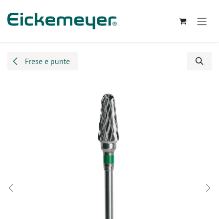
Passa al contenuto
Frese e punte