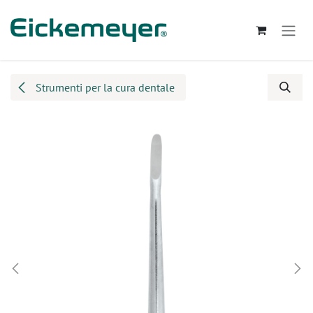
Passa al contenuto
Strumenti per la cura dentale