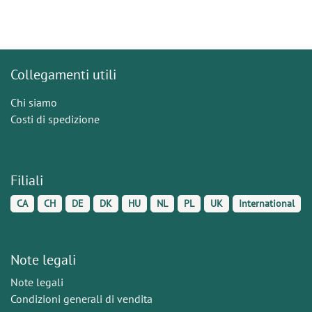
Collegamenti utili
Chi siamo
Costi di spedizione
Filiali
CA
CH
DE
DK
HU
NL
PL
UK
International
Note legali
Note legali
Condizioni generali di vendita