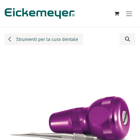
Passa al contenuto
Strumenti per la cura dentale