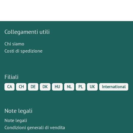
Collegamenti utili
Chi siamo
Costi di spedizione
Filiali
CA
CH
DE
DK
HU
NL
PL
UK
International
Note legali
Note legali
Condizioni generali di vendita