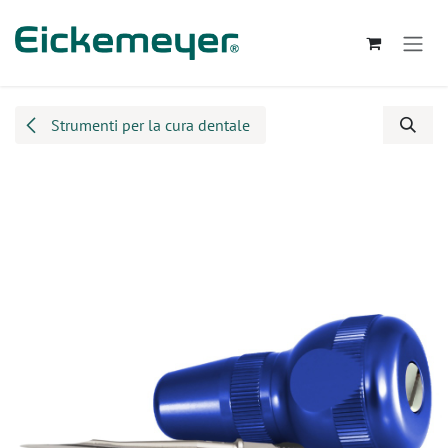
Passa al contenuto
Strumenti per la cura dentale