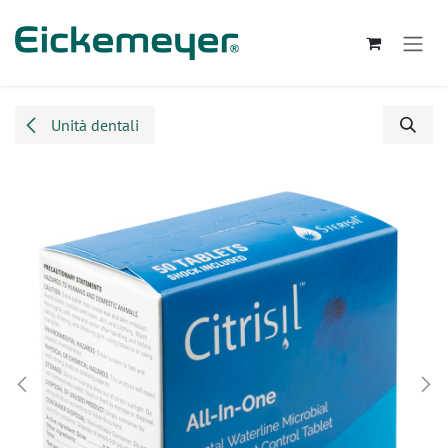
Passa al contenuto
Unità dentali