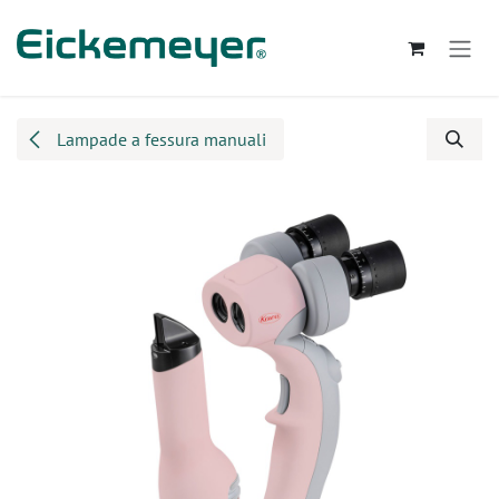
Passa al contenuto
Lampade a fessura manuali