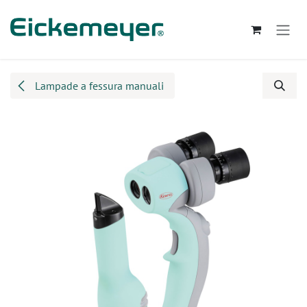
Passa al contenuto
Lampade a fessura manuali