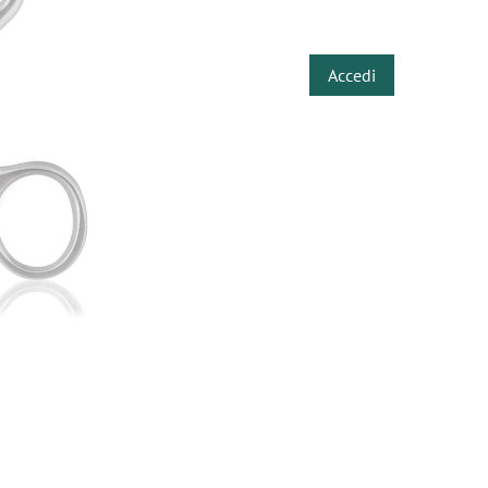
​
Accedi