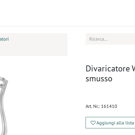
tti
Seminari
Assistenza
atori
Divaricatore
smusso
Art. Nr.:
161410
Aggiungi alla lista