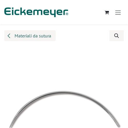
Passa al contenuto
Materiali da sutura