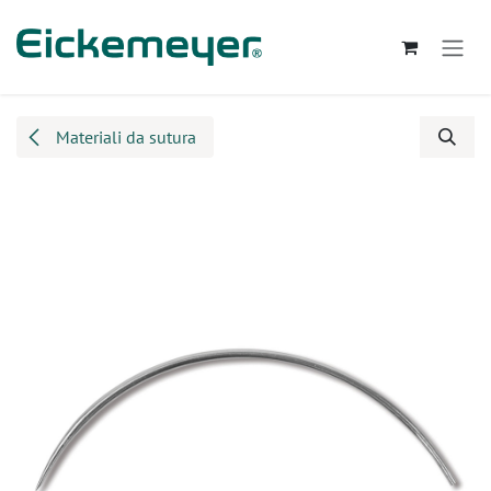
Passa al contenuto
Materiali da sutura