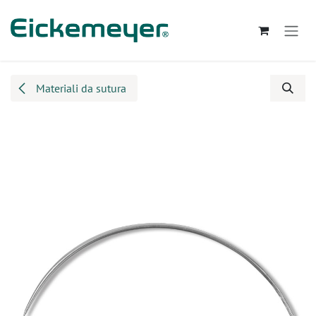
Passa al contenuto
Materiali da sutura