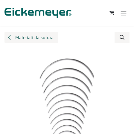
Passa al contenuto
Materiali da sutura