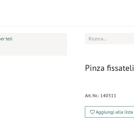
tti
Seminari
Assistenza
er teli
Pinza fissate
Art. Nr.:
140311
Aggiungi alla lista
​