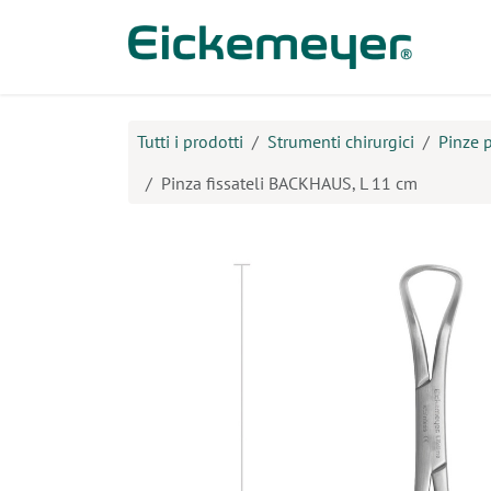
Passa al contenuto
Prodo
Tutti i prodotti
Strumenti chirurgici
Pinze p
Pinza fissateli BACKHAUS, L 11 cm