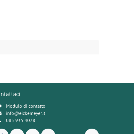
ntattaci
Modulo di contatto
info@eickemeyer.it
085 935 4078