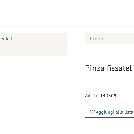
tti
Seminari
Assistenza
er teli
Pinza fissate
Art. Nr.:
140309
Aggiungi alla lista
​