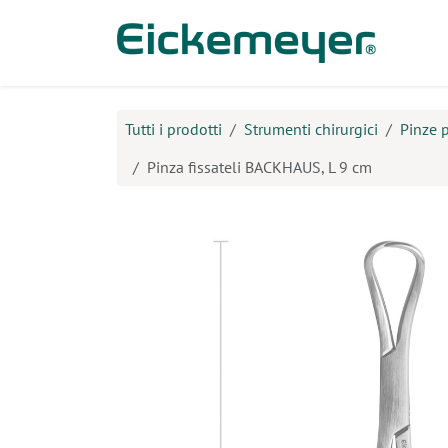
Passa al contenuto
Prodo
Tutti i prodotti
Strumenti chirurgici
Pinze p
Pinza fissateli BACKHAUS, L 9 cm