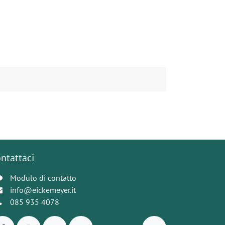
ntattaci
Modulo di contatto
info@eickemeyer.it
085 935 4078