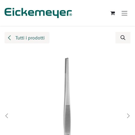
Passa al contenuto
Tutti i prodotti