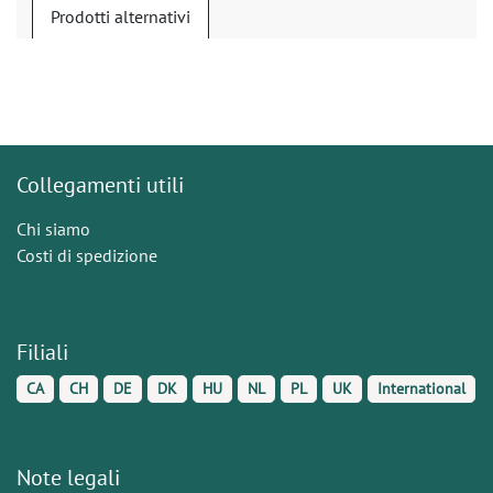
Prodotti alternativi
Collegamenti utili
Chi siamo
Costi di spedizione
Filiali
CA
CH
DE
DK
HU
NL
PL
UK
International
Note legali