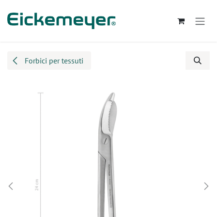
Passa al contenuto
Forbici per tessuti