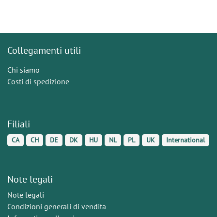
Collegamenti utili
Chi siamo
Costi di spedizione
Filiali
CA
CH
DE
DK
HU
NL
PL
UK
International
Note legali
Note legali
Condizioni generali di vendita